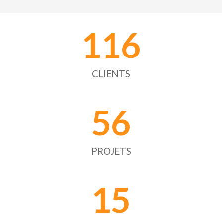
ÉLECTRICITÉ
Nous intervenons dans de nombreux domaines parmi
116
lesquels les câblages électriques, téléphoniques,
informatiques, la distribution des éclairages et des prises
électriques.
CLIENTS
EN SAVOIR PLUS
56
PROJETS
15