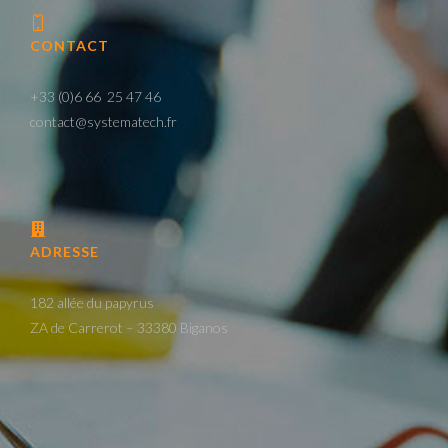
CONTACT
+33 (0)6 66 25 47 46
contact@systematech.fr
ADRESSE
182 allée du papyrus
ZA de Carrerot – 33380 Biganos