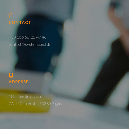
CONTACT
+33 (0)6 66 25 47 46
contact@systematech.fr
ADRESSE
182 allée du papyrus
ZA de Carrerot – 33380 Biganos